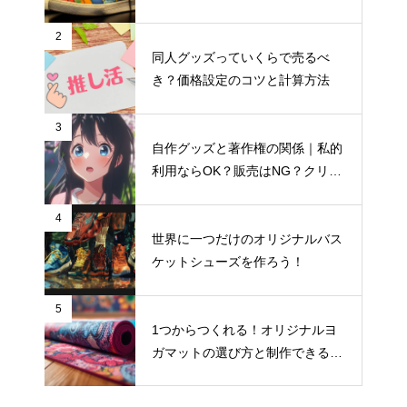
おすすめサイト
2
同人グッズっていくらで売るべ
き？価格設定のコツと計算方法
3
自作グッズと著作権の関係｜私的
マグカップを販売したい！商品
利用ならOK？販売はNG？クリエ
写真の撮り方完全ガイド
イター向け著作権入門
4
世界に一つだけのオリジナルバス
ケットシューズを作ろう！
フェイスタオル制作初心者がま
ず揃えるべき道具リスト
5
1つからつくれる！オリジナルヨ
ガマットの選び方と制作できるお
社員Tシャツ、どう活かす？ブラ
すすめサイト
ンディングに活用する企業事例