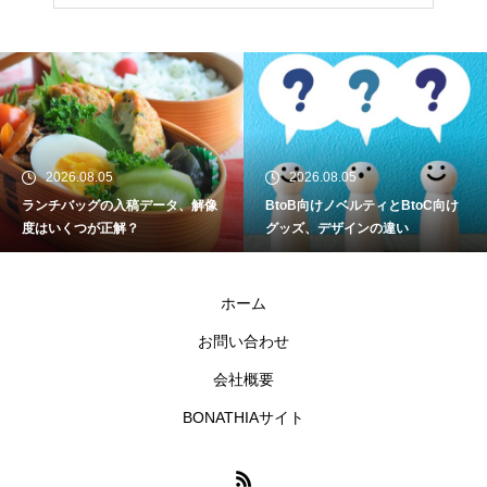
アクリルスタンド制作初心者必
見！揃える道具チェックリスト
ペットチャームを売りたい人は
要チェック！|商品写真の撮影ガ
イド
2026.08.05
2026.08.05
ランチバッグの入稿データ、解像
BtoB向けノベルティとBtoC向け
クリエイター活動を「副業」か
度はいくつが正解？
グッズ、デザインの違い
ら「本業」にする道のり
ホーム
マグカップを販売したい！商品
お問い合わせ
写真の撮り方完全ガイド
会社概要
BONATHIAサイト
フェイスタオル制作初心者がま
ず揃えるべき道具リスト