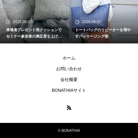
AIツールでフェイスタオルのデ
ザインを時短する方法
2026.08.07
2026.08.07
来場者プレゼント用クッションで
トートバッグのリピーターを増や
周年イベントの企画担当者が押
セミナー参加者の満足度を上げる
すパッケージング術
さえるべきグッズ準備スケジュ
工夫
ール
ホーム
ランチバッグの入稿データ、解
お問い合わせ
像度はいくつが正解？
会社概要
BONATHIAサイト
BtoB向けノベルティとBtoC向け
グッズ、デザインの違い
【アイデア集】スマホケースが
© BONATHIA
活きるプレゼントのヒントを解