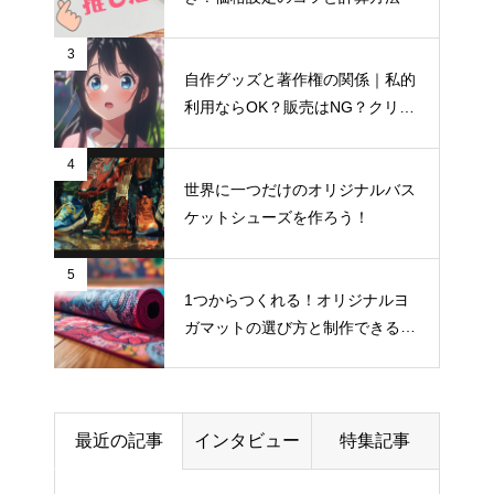
3
自作グッズと著作権の関係｜私的
ランチバッグの入稿データ、解
利用ならOK？販売はNG？クリエ
像度はいくつが正解？
イター向け著作権入門
4
世界に一つだけのオリジナルバス
ケットシューズを作ろう！
BtoB向けノベルティとBtoC向け
グッズ、デザインの違い
5
1つからつくれる！オリジナルヨ
【アイデア集】スマホケースが
ガマットの選び方と制作できるお
活きるプレゼントのヒントを解
すすめサイト
説
最近の記事
インタビュー
特集記事
ラゲッジタグのリピーターを増
やすパッケージング術