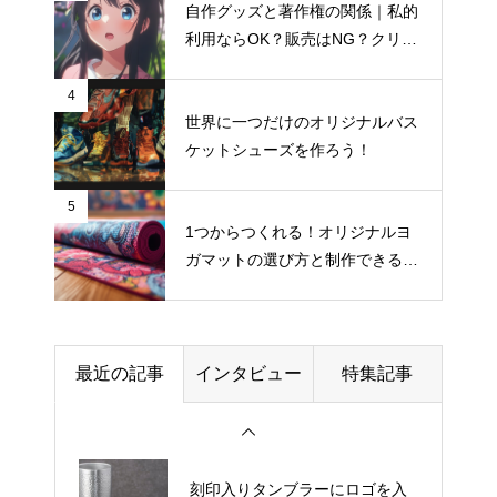
自作グッズと著作権の関係｜私的
アクリルスタンド制作初心者必
利用ならOK？販売はNG？クリエ
見！揃える道具チェックリスト
イター向け著作権入門
4
世界に一つだけのオリジナルバス
ペットチャームを売りたい人は
ケットシューズを作ろう！
要チェック！|商品写真の撮影ガ
イド
5
1つからつくれる！オリジナルヨ
ガマットの選び方と制作できるお
クリエイター活動を「副業」か
すすめサイト
ら「本業」にする道のり
展示会ノベルティポーチを選ぶ
最近の記事
インタビュー
特集記事
際の素材・耐久性の比較ポイン
ト
刻印入りタンブラーにロゴを入