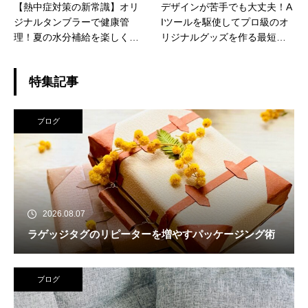
【熱中症対策の新常識】オリ
デザインが苦手でも大丈夫！A
ジナルタンブラーで健康管
Iツールを駆使してプロ級のオ
理！夏の水分補給を楽しく習
リジナルグッズを作る最短ル
慣化
ート
特集記事
ブログ
2026.08.07
ラゲッジタグのリピーターを増やすパッケージング術
ブログ