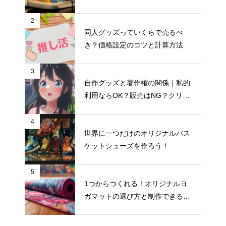
おすすめサイト
2
同人グッズっていくらで売るべ
き？価格設定のコツと計算方法
3
自作グッズと著作権の関係｜私的
ランチバッグの入稿データ、解
利用ならOK？販売はNG？クリエ
像度はいくつが正解？
イター向け著作権入門
4
世界に一つだけのオリジナルバス
ケットシューズを作ろう！
BtoB向けノベルティとBtoC向け
グッズ、デザインの違い
5
1つからつくれる！オリジナルヨ
【アイデア集】スマホケースが
ガマットの選び方と制作できるお
活きるプレゼントのヒントを解
すすめサイト
説