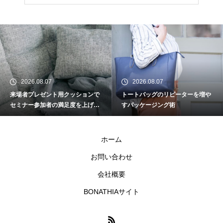
刻印入りタンブラーにロゴを入
れる際のデータ入稿ポイント
AIツールでフェイスタオルのデ
ザインを時短する方法
2026.08.07
2026.08.07
来場者プレゼント用クッションで
トートバッグのリピーターを増や
周年イベントの企画担当者が押
セミナー参加者の満足度を上げる
すパッケージング術
さえるべきグッズ準備スケジュ
工夫
ール
ホーム
ランチバッグの入稿データ、解
お問い合わせ
像度はいくつが正解？
会社概要
BONATHIAサイト
BtoB向けノベルティとBtoC向け
グッズ、デザインの違い