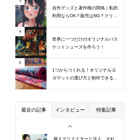
3
自作グッズと著作権の関係｜私的
刻印入りタンブラーにロゴを入
利用ならOK？販売はNG？クリエ
れる際のデータ入稿ポイント
イター向け著作権入門
4
世界に一つだけのオリジナルバス
ケットシューズを作ろう！
AIツールでフェイスタオルのデ
ザインを時短する方法
5
1つからつくれる！オリジナルヨ
周年イベントの企画担当者が押
ガマットの選び方と制作できるお
さえるべきグッズ準備スケジュ
すすめサイト
ール
最近の記事
インタビュー
特集記事
オリジナルグッズの在庫リスク
を減らす受注生産という選択
個人クリエイターと法人、それ