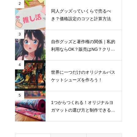
2
同人グッズっていくらで売るべ
き？価格設定のコツと計算方法
3
自作グッズと著作権の関係｜私的
ランチバッグの入稿データ、解
利用ならOK？販売はNG？クリエ
像度はいくつが正解？
イター向け著作権入門
4
世界に一つだけのオリジナルバス
ケットシューズを作ろう！
BtoB向けノベルティとBtoC向け
グッズ、デザインの違い
5
1つからつくれる！オリジナルヨ
【アイデア集】スマホケースが
ガマットの選び方と制作できるお
活きるプレゼントのヒントを解
すすめサイト
説