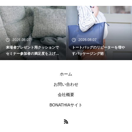
れる際のデータ入稿ポイント
AIツールでフェイスタオルのデ
ザインを時短する方法
2026.08.07
2026.08.07
来場者プレゼント用クッションで
トートバッグのリピーターを増や
周年イベントの企画担当者が押
セミナー参加者の満足度を上げる
すパッケージング術
さえるべきグッズ準備スケジュ
工夫
ール
ホーム
ランチバッグの入稿データ、解
お問い合わせ
像度はいくつが正解？
会社概要
BONATHIAサイト
BtoB向けノベルティとBtoC向け
グッズ、デザインの違い