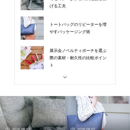
げる工夫
トートバッグのリピーターを増
やすパッケージング術
展示会ノベルティポーチを選ぶ
際の素材・耐久性の比較ポイン
ト
刻印入りタンブラーにロゴを入
れる際のデータ入稿ポイント
AIツールでフェイスタオルのデ
ザインを時短する方法
2026.08.07
2026.08.07