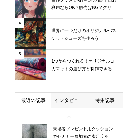
ランチバッグの入稿データ、解
利用ならOK？販売はNG？クリエ
像度はいくつが正解？
イター向け著作権入門
4
世界に一つだけのオリジナルバス
ケットシューズを作ろう！
BtoB向けノベルティとBtoC向け
グッズ、デザインの違い
5
1つからつくれる！オリジナルヨ
【アイデア集】スマホケースが
ガマットの選び方と制作できるお
活きるプレゼントのヒントを解
すすめサイト
説
最近の記事
インタビュー
特集記事
ラゲッジタグのリピーターを増
やすパッケージング術
来場者プレゼント用クッション
でセミナー参加者の満足度を上