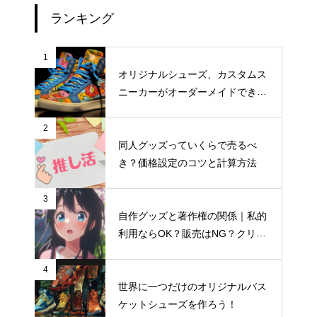
ランキング
1
オリジナルシューズ、カスタムス
ニーカーがオーダーメイドできる
おすすめサイト
2
同人グッズっていくらで売るべ
き？価格設定のコツと計算方法
3
自作グッズと著作権の関係｜私的
マグカップを販売したい！商品
利用ならOK？販売はNG？クリエ
写真の撮り方完全ガイド
イター向け著作権入門
4
世界に一つだけのオリジナルバス
ケットシューズを作ろう！
フェイスタオル制作初心者がま