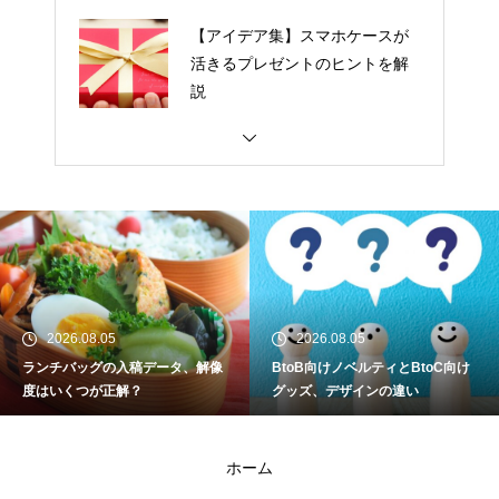
【アイデア集】スマホケースが
活きるプレゼントのヒントを解
説
アクリルスタンド制作初心者必
見！揃える道具チェックリスト
ペットチャームを売りたい人は
要チェック！|商品写真の撮影ガ
イド
2026.08.05
2026.08.05
ランチバッグの入稿データ、解像
BtoB向けノベルティとBtoC向け
クリエイター活動を「副業」か
度はいくつが正解？
グッズ、デザインの違い
ら「本業」にする道のり
ホーム