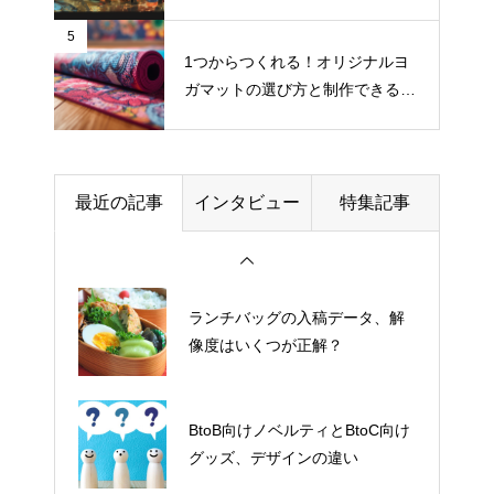
ず揃えるべき道具リスト
5
1つからつくれる！オリジナルヨ
ガマットの選び方と制作できるお
社員Tシャツ、どう活かす？ブラ
すすめサイト
ンディングに活用する企業事例
周年イベントの企画担当者が押
最近の記事
インタビュー
特集記事
さえるべきグッズ準備スケジュ
ール
ランチバッグの入稿データ、解
像度はいくつが正解？
BtoB向けノベルティとBtoC向け
グッズ、デザインの違い