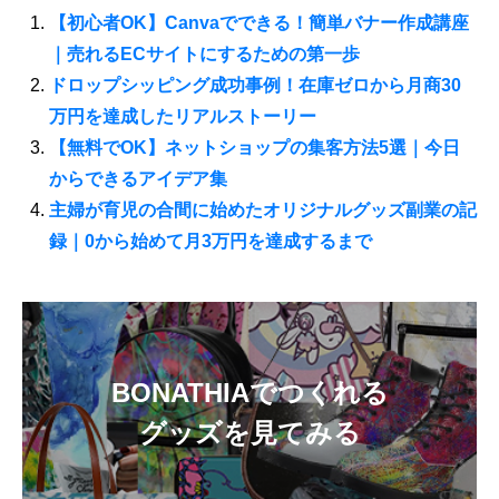
【初心者OK】Canvaでできる！簡単バナー作成講座
｜売れるECサイトにするための第一歩
ドロップシッピング成功事例！在庫ゼロから月商30
万円を達成したリアルストーリー
【無料でOK】ネットショップの集客方法5選｜今日
からできるアイデア集
主婦が育児の合間に始めたオリジナルグッズ副業の記
録｜0から始めて月3万円を達成するまで
BONATHIAでつくれる
グッズを見てみる