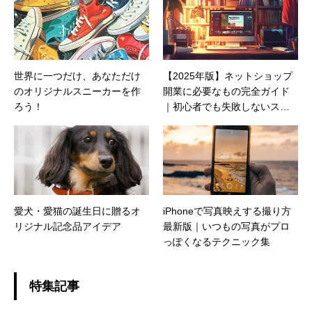
世界に一つだけ、あなただけ
【2025年版】ネットショップ
のオリジナルスニーカーを作
開業に必要なもの完全ガイド
ろう！
｜初心者でも失敗しないスタ
ートのコツ
愛犬・愛猫の誕生日に贈るオ
iPhoneで写真映えする撮り方
リジナル記念品アイデア
最新版｜いつもの写真がプロ
っぽくなるテクニック集
特集記事