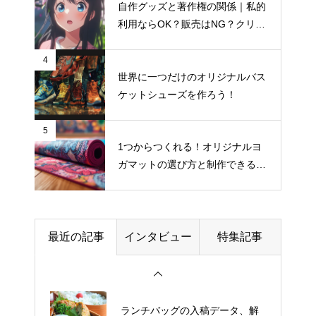
自作グッズと著作権の関係｜私的
マグカップを販売したい！商品
利用ならOK？販売はNG？クリエ
写真の撮り方完全ガイド
イター向け著作権入門
4
世界に一つだけのオリジナルバス
ケットシューズを作ろう！
フェイスタオル制作初心者がま
ず揃えるべき道具リスト
5
1つからつくれる！オリジナルヨ
ガマットの選び方と制作できるお
社員Tシャツ、どう活かす？ブラ
すすめサイト
ンディングに活用する企業事例
周年イベントの企画担当者が押
最近の記事
インタビュー
特集記事
さえるべきグッズ準備スケジュ
ール
ランチバッグの入稿データ、解