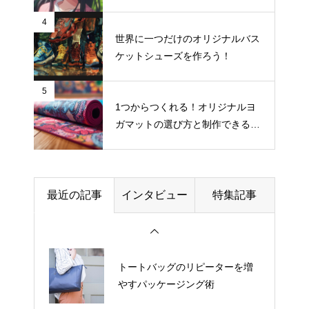
グッズ、デザインの違い
イター向け著作権入門
4
世界に一つだけのオリジナルバス
【アイデア集】スマホケースが
ケットシューズを作ろう！
活きるプレゼントのヒントを解
説
5
1つからつくれる！オリジナルヨ
ガマットの選び方と制作できるお
ラゲッジタグのリピーターを増
すすめサイト
やすパッケージング術
来場者プレゼント用クッション
最近の記事
インタビュー
特集記事
でセミナー参加者の満足度を上
げる工夫
トートバッグのリピーターを増
やすパッケージング術