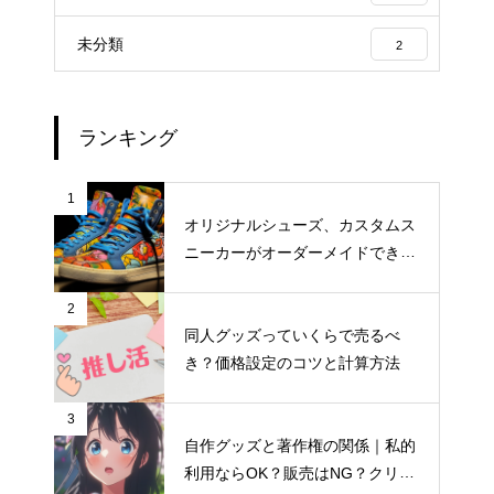
未分類
2
ランキング
1
オリジナルシューズ、カスタムス
ニーカーがオーダーメイドできる
おすすめサイト
2
同人グッズっていくらで売るべ
ランチバッグの入稿データ、解
き？価格設定のコツと計算方法
像度はいくつが正解？
3
自作グッズと著作権の関係｜私的
BtoB向けノベルティとBtoC向け
利用ならOK？販売はNG？クリエ