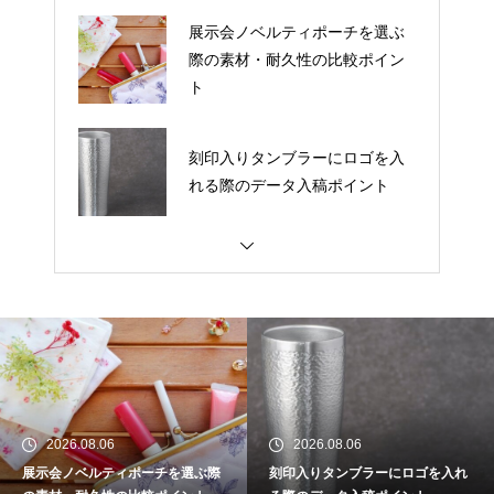
展示会ノベルティポーチを選ぶ
際の素材・耐久性の比較ポイン
ト
刻印入りタンブラーにロゴを入
れる際のデータ入稿ポイント
AIツールでフェイスタオルのデ
ザインを時短する方法
周年イベントの企画担当者が押
さえるべきグッズ準備スケジュ
ール
2026.08.06
2026.08.06
展示会ノベルティポーチを選ぶ際
刻印入りタンブラーにロゴを入れ