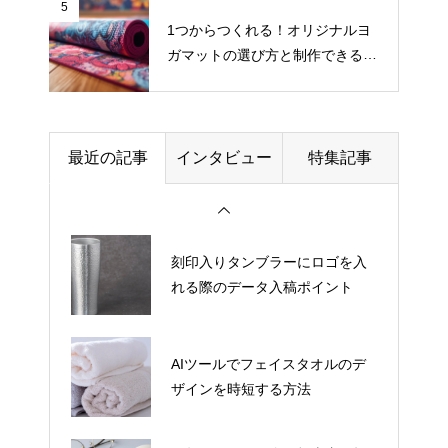
5
1つからつくれる！オリジナルヨ
ガマットの選び方と制作できるお
クリエイター活動を「副業」か
すすめサイト
ら「本業」にする道のり
展示会ノベルティポーチを選ぶ
最近の記事
インタビュー
特集記事
際の素材・耐久性の比較ポイン
ト
刻印入りタンブラーにロゴを入
れる際のデータ入稿ポイント
AIツールでフェイスタオルのデ
ザインを時短する方法