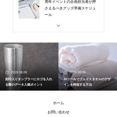
周年イベントの企画担当者が押
さえるべきグッズ準備スケジュ
ール
ランチバッグの入稿データ、解
像度はいくつが正解？
BtoB向けノベルティとBtoC向け
グッズ、デザインの違い
2026.08.06
2026.08.06
刻印入りタンブラーにロゴを入れ
AIツールでフェイスタオルのデザ
【アイデア集】スマホケースが
る際のデータ入稿ポイント
インを時短する方法
活きるプレゼントのヒントを解
説
ホーム
アクリルスタンド制作初心者必
お問い合わせ