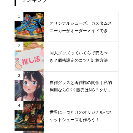
1
オリジナルシューズ、カスタムス
ニーカーがオーダーメイドできる
おすすめサイト
2
同人グッズっていくらで売るべ
き？価格設定のコツと計算方法
3
自作グッズと著作権の関係｜私的
アクリルスタンド制作初心者必
利用ならOK？販売はNG？クリエ
見！揃える道具チェックリスト
イター向け著作権入門
4
世界に一つだけのオリジナルバス
ペットチャームを売りたい人は
ケットシューズを作ろう！
要チェック！|商品写真の撮影ガ
イド